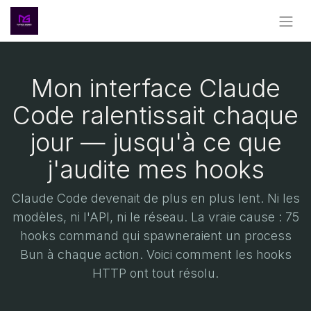
Mon interface Claude
Code ralentissait chaque
jour — jusqu'à ce que
j'audite mes hooks
Claude Code devenait de plus en plus lent. Ni les
modèles, ni l'API, ni le réseau. La vraie cause : 75
hooks command qui spawneraient un process
Bun à chaque action. Voici comment les hooks
HTTP ont tout résolu.